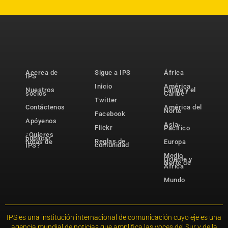
Acerca de
Sigue a IPS
África
IPS
Inicio
América
Nuestros
Latina y el
socios
Caribe
Twitter
Contáctenos
América del
Norte
Facebook
Apóyenos
Asia-
Flickr
Pacífico
¿Quieres
publicar
Reglas de
notas de
Europa
comunidad
IPS?
Medio
Oriente y
Norte de
África
Mundo
IPS es una institución internacional de comunicación cuyo eje es una
agencia mundial de noticias que amplifica las voces del Sur y de la