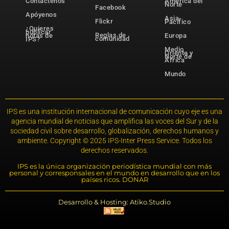
Contáctenos
América del
Norte
Facebook
Apóyenos
Asia-
Flickr
Pacífico
¿Quieres
publicar
Reglas de
notas de
Europa
comunidad
IPS?
Medio
Oriente y
Norte de
África
Mundo
IPS es una institución internacional de comunicación cuyo eje es una
agencia mundial de noticias que amplifica las voces del Sur y de la
sociedad civil sobre desarrollo, globalización, derechos humanos y
ambiente. Copyright © 2025 IPS-Inter Press Service. Todos los
derechos reservados.
IPS es la única organización periodística mundial con más
personal y corresponsales en el mundo en desarrollo que en los
países ricos. DONAR
Desarrollo & Hosting: Atiko.Studio