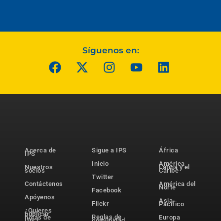
Síguenos en:
Acerca de
Sigue a IPS
África
IPS
Inicio
América
Nuestros
Latina y el
socios
Caribe
Twitter
Contáctenos
América del
Norte
Facebook
Apóyenos
Asia-
Flickr
Pacífico
¿Quieres
publicar
Reglas de
notas de
Europa
comunidad
IPS?