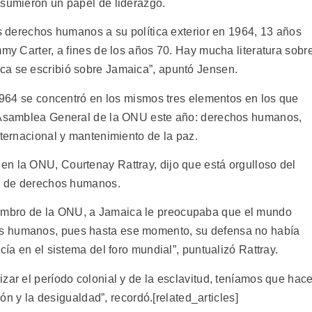
asumieron un papel de liderazgo.
os derechos humanos a su política exterior en 1964, 13 años
mmy Carter, a fines de los años 70. Hay mucha literatura sobr
ca se escribió sobre Jamaica”, apuntó Jensen.
 1964 se concentró en los mismos tres elementos en los que
a Asamblea General de la ONU este año: derechos humanos,
nternacional y mantenimiento de la paz.
n la ONU, Courtenay Rattray, dijo que está orgulloso del
al de derechos humanos.
embro de la ONU, a Jamaica le preocupaba que el mundo
s humanos, pues hasta ese momento, su defensa no había
cía en el sistema del foro mundial”, puntualizó Rattray.
zar el período colonial y de la esclavitud, teníamos que hace
sión y la desigualdad”, recordó.[related_articles]