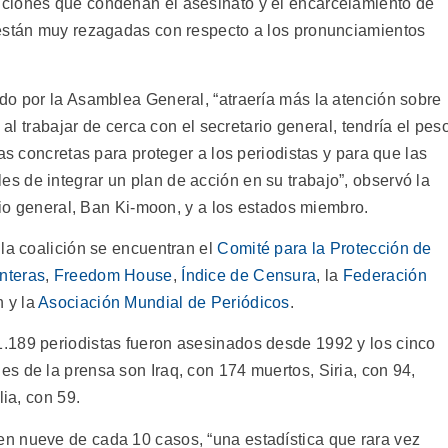
ciones que condenan el asesinato y el encarcelamiento de
 están muy rezagadas con respecto a los pronunciamientos
do por la Asamblea General, “atraería más la atención sobre
 al trabajar de cerca con el secretario general, tendría el pes
as concretas para proteger a los periodistas y para que las
 de integrar un plan de acción en su trabajo”, observó la
ario general, Ban Ki-moon, y a los estados miembro.
 la coalición se encuentran el
Comité para la Protección de
nteras
,
Freedom House
,
Índice de Censura
, la
Federación
 y la
Asociación Mundial de Periódicos
.
.189 periodistas fueron asesinados desde 1992 y los cinco
s de la prensa son Iraq, con 174 muertos, Siria, con 94,
lia, con 59.
n nueve de cada 10 casos, “una estadística que rara vez