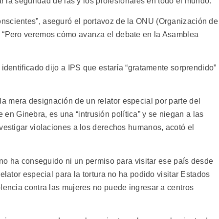
ar la seguridad de las y los profesionales en todo el mundo.
nscientes”, aseguró el portavoz de la ONU (Organización de
. “Pero veremos cómo avanza el debate en la Asamblea
 identificado dijo a IPS que estaría “gratamente sorprendido”
 mera designación de un relator especial por parte del
 Ginebra, es una “intrusión política” y se niegan a las
nvestigar violaciones a los derechos humanos, acotó el
n no ha conseguido ni un permiso para visitar ese país desde
elator especial para la tortura no ha podido visitar Estados
olencia contra las mujeres no puede ingresar a centros