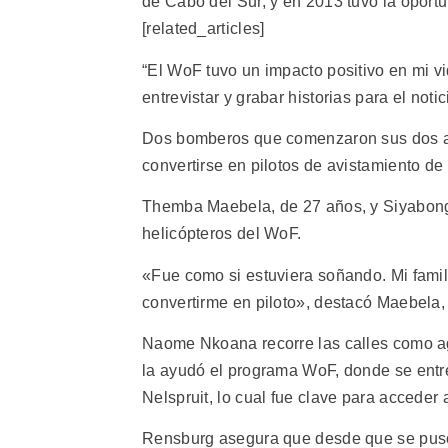
de Cabo del Sur, y en 2013 tuvo la oportu
[related_articles]
“El WoF tuvo un impacto positivo en mi vi
entrevistar y grabar historias para el no
Dos bomberos que comenzaron sus dos a
convertirse en pilotos de avistamiento d
Themba Maebela, de 27 años, y Siyabong
helicópteros del WoF.
«Fue como si estuviera soñando. Mi famil
convertirme en piloto», destacó Maebela,
Naome Nkoana recorre las calles como ag
la ayudó el programa WoF, donde se ent
Nelspruit, lo cual fue clave para acceder 
Rensburg asegura que desde que se puso