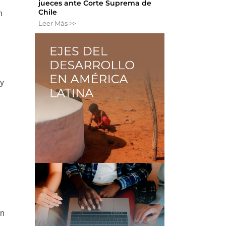
jueces ante Corte Suprema de
Chile
n
Leer Más >>
 y
ón