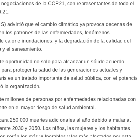
negociaciones de la COP21, con representantes de todo el
t 21.
) advirtió que el cambio climático ya provoca decenas de
en los patrones de las enfermedades, fenómenos
e calor e inundaciones, y la degradación de la calidad del
a y el saneamiento.
e oportunidad no solo para alcanzar un sólido acuerdo
n para proteger la salud de las generaciones actuales y
ís es un tratado importante de salud pública, con el potenci
ó la organización.
te millones de personas por enfermedades relacionadas con
ierte en el mayor riesgo de salud ambiental.
cará 250.000 muertes adicionales al año debido a malaria,
n entre 2030 y 2050. Los niños, las mujeres y los habitantes
os serán los más vulnerables y los más afectados por esta