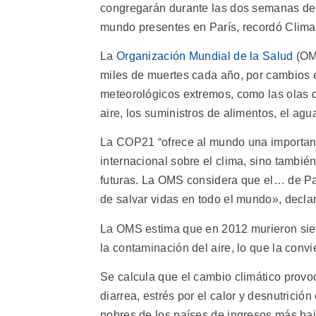
congregarán durante las dos semanas de 
mundo presentes en París, recordó Clima
La
Organización Mundial de la Salud
(OMS
miles de muertes cada año, por cambios 
meteorológicos extremos, como las olas d
aire, los suministros de alimentos, el agu
La COP21 “ofrece al mundo una important
internacional sobre el clima, sino tambié
futuras. La OMS considera que el… de Par
de salvar vidas en todo el mundo», declar
La OMS estima que en 2012 murieron sie
la contaminación del aire, lo que la conv
Se calcula que el cambio climático provo
diarrea, estrés por el calor y desnutrició
pobres de los países de ingresos más baj