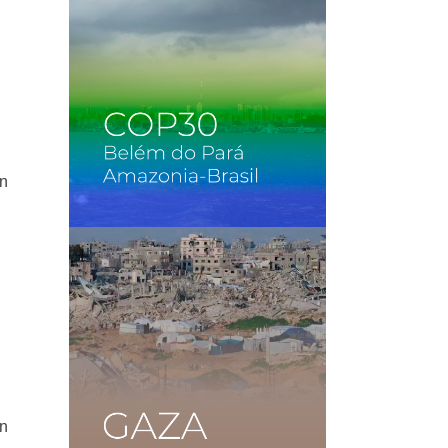
an
e
en