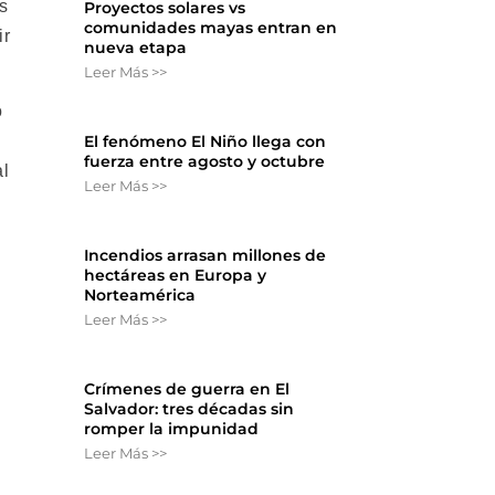
s
Proyectos solares vs
comunidades mayas entran en
ir
nueva etapa
Leer Más >>
o
El fenómeno El Niño llega con
fuerza entre agosto y octubre
al
Leer Más >>
Incendios arrasan millones de
hectáreas en Europa y
Norteamérica
Leer Más >>
Crímenes de guerra en El
Salvador: tres décadas sin
romper la impunidad
Leer Más >>