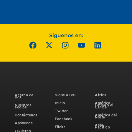
Síguenos en:
Acerca de
Sigue a IPS
África
IPS
Inicio
América
Nuestros
Latina y el
socios
Caribe
Twitter
Contáctenos
América del
Norte
Facebook
Apóyenos
Asia-
Flickr
Pacífico
¿Quieres