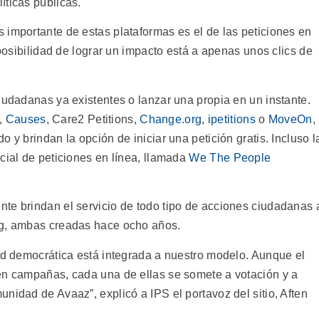
íticas públicas.
 importante de estas plataformas es el de las peticiones en
 posibilidad de lograr un impacto está a apenas unos clics de
iudadanas ya existentes o lanzar una propia en un instante.
,
Causes
, Care2 Petitions,
Change.org
,
ipetitions
o
MoveOn
,
 y brindan la opción de iniciar una petición gratis. Incluso l
cial de peticiones en línea, llamada
We The People
te brindan el servicio de todo tipo de acciones ciudadanas 
rg, ambas creadas hace ocho años.
dad democrática está integrada a nuestro modelo. Aunque el
en campañas, cada una de ellas se somete a votación y a
nidad de Avaaz”, explicó a IPS el portavoz del sitio, Aften