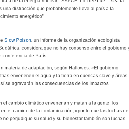
trata de la energía nuclear, “SAFCEI no cree que… sea la
s una distracción que probablemente lleve al país a la
imiento energético”.
de
Slow Poison
, un informe de la organización ecologista
 Sudáfrica, considera que no hay consenso entre el gobierno 
te conferencia de París.
 en materia de adaptación, según Hallowes. «El gobierno
strias envenenen el agua y la tierra en cuencas clave y áreas
así se agravarán las consecuencias de los impactos
 el cambio climático envenenan y matan a la gente, los
 en el camino de la contaminación, «por lo que las luchas de
 no perjudique su salud y su bienestar también son luchas