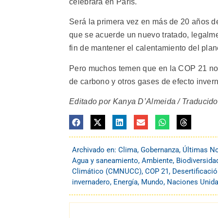
celebrará en París.
Será la primera vez en más de 20 años d
que se acuerde un nuevo tratado, legalmen
fin de mantener el calentamiento del plan
Pero muchos temen que en la COP 21 no s
de carbono y otros gases de efecto invern
Editado por Kanya D’Almeida / Traducido
Archivado en:
Clima
,
Gobernanza
,
Últimas No
Agua y saneamiento
,
Ambiente
,
Biodiversida
Climático (CMNUCC)
,
COP 21
,
Desertificaci
invernadero
,
Energía
,
Mundo
,
Naciones Unid