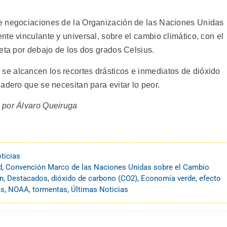
e negociaciones de la Organización de las Naciones Unidas
te vinculante y universal, sobre el cambio climático, con el
eta por debajo de los dos grados Celsius.
e alcancen los recortes drásticos e inmediatos de dióxido
adero que se necesitan para evitar lo peor.
 por Álvaro Queiruga
ticias
d
,
Convención Marco de las Naciones Unidas sobre el Cambio
ón
,
Destacados
,
dióxido de carbono (CO2)
,
Economía verde
,
efecto
as
,
NOAA
,
tormentas
,
Últimas Noticias