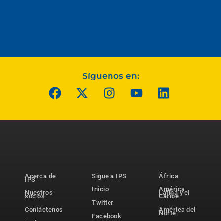
Síguenos en:
Acerca de
Sigue a IPS
África
IPS
Inicio
América
Nuestros
Latina y el
socios
Caribe
Twitter
Contáctenos
América del
Norte
Facebook