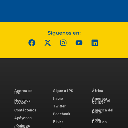
Síguenos en:
Acerca de
Sigue a IPS
África
IPS
Inicio
América
Nuestros
Latina y el
socios
Caribe
Twitter
Contáctenos
América del
Norte
Facebook
Apóyenos
Asia-
Flickr
Pacífico
¿Quieres
publicar