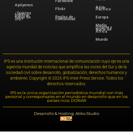
Facebook
Apóyenos
Asia-
Flickr
Pacífico
¿Quieres
publicar
Reglas de
notas de
Europa
comunidad
IPS?
Medio
Oriente y
Norte de
África
Mundo
IPS es una institución internacional de comunicación cuyo eje es una
agencia mundial de noticias que amplifica las voces del Sur y de la
sociedad civil sobre desarrollo, globalización, derechos humanos y
ambiente. Copyright © 2025 IPS-Inter Press Service. Todos los
derechos reservados.
IPS es la única organización periodística mundial con más
personal y corresponsales en el mundo en desarrollo que en los
países ricos. DONAR
Desarrollo & Hosting: Atiko.Studio