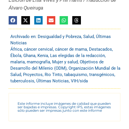
Edición de Lisa Vives y Phil Harris / Traducción de
Álvaro Queiruga
Archivado en:
Desigualdad y Pobreza
,
Salud
,
Últimas
Noticias
África
,
cáncer cervical
,
cáncer de mama
,
Destacados
,
Ébola
,
Ghana
,
Kenia
,
Las elegidas de la redacción
,
malaria
,
mamografía
,
Mujer y salud
,
Objetivos de
Desarrollo del Milenio (ODM)
,
Organización Mundial de la
Salud
,
Proyectos
,
Rio Tinto
,
tabaquismo
,
transgénicos
,
tuberculosis
,
Últimas Noticias
,
VIH/sida
Este informe incluye imágenes de calidad que pueden
ser bajadas e impresas. Copyright IPS, estas imágenes
sólo pueden ser impresas junto con este informe