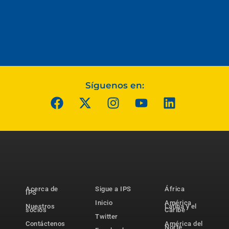
Síguenos en:
Acerca de
Sigue a IPS
África
IPS
Inicio
América
Nuestros
Latina y el
socios
Caribe
Twitter
Contáctenos
América del
Norte