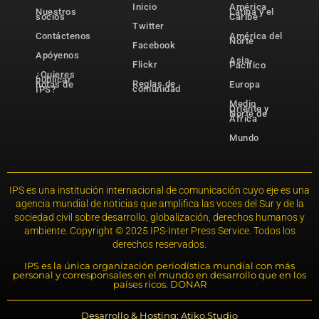
Inicio
América
Nuestros
Latina y el
socios
Caribe
Twitter
Contáctenos
América del
Norte
Facebook
Apóyenos
Asia-
Flickr
Pacífico
¿Quieres
publicar
Reglas de
notas de
Europa
comunidad
IPS?
Medio
Oriente y
Norte de
África
Mundo
IPS es una institución internacional de comunicación cuyo eje es una
agencia mundial de noticias que amplifica las voces del Sur y de la
sociedad civil sobre desarrollo, globalización, derechos humanos y
ambiente. Copyright © 2025 IPS-Inter Press Service. Todos los
derechos reservados.
IPS es la única organización periodística mundial con más
personal y corresponsales en el mundo en desarrollo que en los
países ricos. DONAR
Desarrollo & Hosting: Atiko.Studio