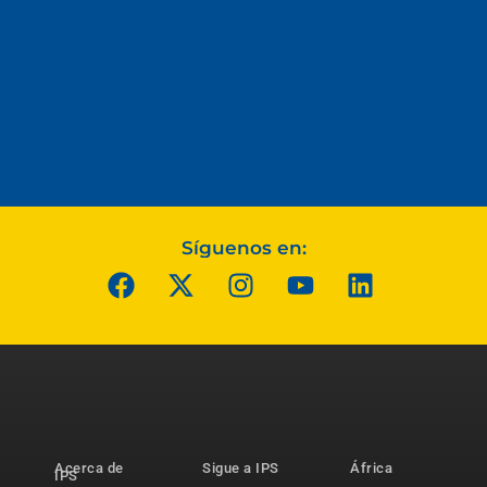
Síguenos en:
Acerca de
Sigue a IPS
África
IPS