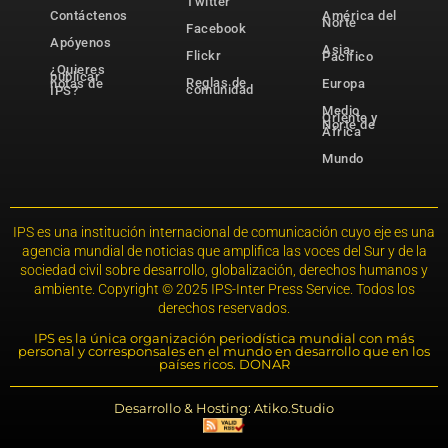
Twitter
Contáctenos
América del
Norte
Facebook
Apóyenos
Asia-
Flickr
Pacífico
¿Quieres
publicar
Reglas de
notas de
Europa
comunidad
IPS?
Medio
Oriente y
Norte de
África
Mundo
IPS es una institución internacional de comunicación cuyo eje es una
agencia mundial de noticias que amplifica las voces del Sur y de la
sociedad civil sobre desarrollo, globalización, derechos humanos y
ambiente. Copyright © 2025 IPS-Inter Press Service. Todos los
derechos reservados.
IPS es la única organización periodística mundial con más
personal y corresponsales en el mundo en desarrollo que en los
países ricos. DONAR
Desarrollo & Hosting: Atiko.Studio