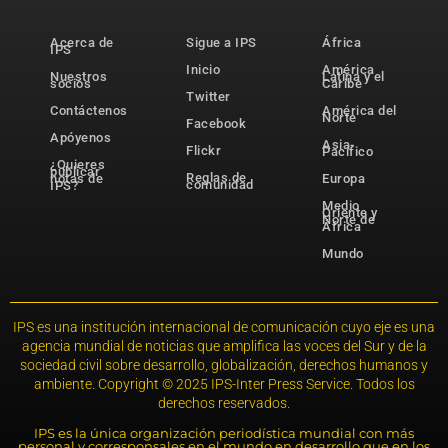
Acerca de
Sigue a IPS
África
IPS
Inicio
América
Nuestros
Latina y el
socios
Caribe
Twitter
Contáctenos
América del
Norte
Facebook
Apóyenos
Asia-
Flickr
Pacífico
¿Quieres
publicar
Reglas de
notas de
Europa
comunidad
IPS?
Medio
Oriente y
Norte de
África
Mundo
IPS es una institución internacional de comunicación cuyo eje es una
agencia mundial de noticias que amplifica las voces del Sur y de la
sociedad civil sobre desarrollo, globalización, derechos humanos y
ambiente. Copyright © 2025 IPS-Inter Press Service. Todos los
derechos reservados.
IPS es la única organización periodística mundial con más
personal y corresponsales en el mundo en desarrollo que en los