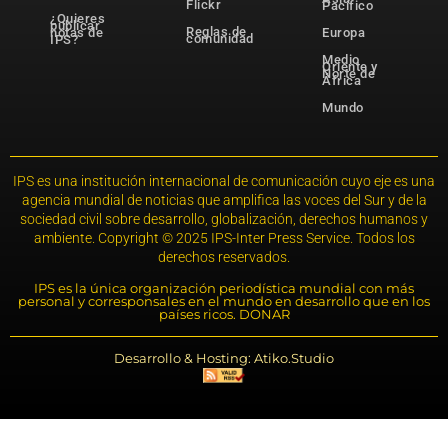
Flickr
Pacífico
¿Quieres
publicar
Reglas de
notas de
Europa
comunidad
IPS?
Medio
Oriente y
Norte de
África
Mundo
IPS es una institución internacional de comunicación cuyo eje es una
agencia mundial de noticias que amplifica las voces del Sur y de la
sociedad civil sobre desarrollo, globalización, derechos humanos y
ambiente. Copyright © 2025 IPS-Inter Press Service. Todos los
derechos reservados.
IPS es la única organización periodística mundial con más
personal y corresponsales en el mundo en desarrollo que en los
países ricos. DONAR
Desarrollo & Hosting: Atiko.Studio