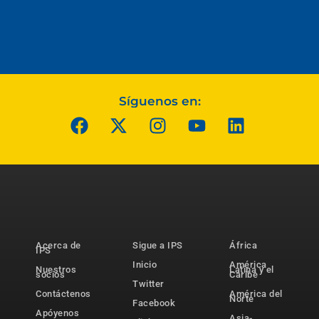
Síguenos en:
Acerca de
Sigue a IPS
África
IPS
Inicio
América
Nuestros
Latina y el
socios
Caribe
Twitter
Contáctenos
América del
Norte
Facebook
Apóyenos
Asia-