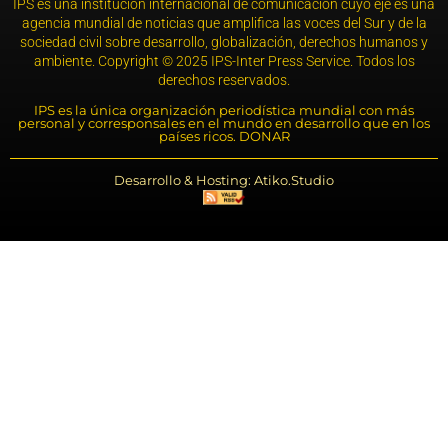
IPS es una institución internacional de comunicación cuyo eje es una
agencia mundial de noticias que amplifica las voces del Sur y de la
sociedad civil sobre desarrollo, globalización, derechos humanos y
ambiente. Copyright © 2025 IPS-Inter Press Service. Todos los
derechos reservados.
IPS es la única organización periodística mundial con más
personal y corresponsales en el mundo en desarrollo que en los
países ricos. DONAR
Desarrollo & Hosting: Atiko.Studio