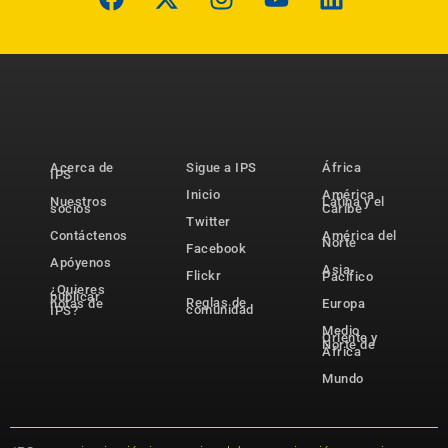
Acerca de
Sigue a IPS
África
IPS
Inicio
América
Nuestros
Latina y el
socios
Caribe
Twitter
Contáctenos
América del
Norte
Facebook
Apóyenos
Asia-
Flickr
Pacífico
¿Quieres
publicar
Reglas de
notas de
Europa
comunidad
IPS?
Medio
Oriente y
Norte de
África
Mundo