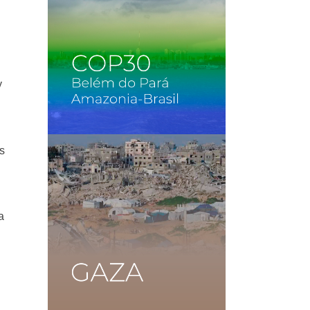
y
as
a