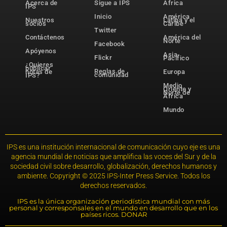
Acerca de
Sigue a IPS
África
IPS
Inicio
América
Nuestros
Latina y el
socios
Caribe
Twitter
Contáctenos
América del
Norte
Facebook
Apóyenos
Asia-
Flickr
Pacífico
¿Quieres
publicar
Reglas de
notas de
Europa
comunidad
IPS?
Medio
Oriente y
Norte de
África
Mundo
IPS es una institución internacional de comunicación cuyo eje es una
agencia mundial de noticias que amplifica las voces del Sur y de la
sociedad civil sobre desarrollo, globalización, derechos humanos y
ambiente. Copyright © 2025 IPS-Inter Press Service. Todos los
derechos reservados.
IPS es la única organización periodística mundial con más
personal y corresponsales en el mundo en desarrollo que en los
países ricos. DONAR