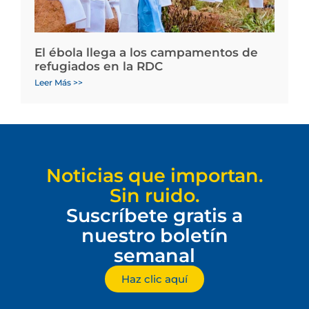
El ébola llega a los campamentos de
refugiados en la RDC
Leer Más >>
Noticias que importan.
Sin ruido.
Suscríbete gratis a
nuestro boletín
semanal
Haz clic aquí