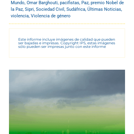
Mundo
,
Omar Barghouti
,
pacifistas
,
Paz
,
premio Nobel de
la Paz
,
Sipri
,
Sociedad Civil
,
Sudáfrica
,
Últimas Noticias
,
violencia
,
Violencia de género
Este informe incluye imágenes de calidad que pueden
ser bajadas e impresas. Copyright IPS, estas imágenes
sólo pueden ser impresas junto con este informe