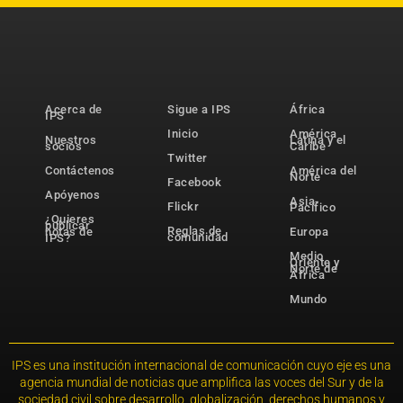
Acerca de
Sigue a IPS
África
IPS
Inicio
América
Nuestros
Latina y el
socios
Caribe
Twitter
Contáctenos
América del
Norte
Facebook
Apóyenos
Asia-
Flickr
Pacífico
¿Quieres
publicar
Reglas de
notas de
Europa
comunidad
IPS?
Medio
Oriente y
Norte de
África
Mundo
IPS es una institución internacional de comunicación cuyo eje es una
agencia mundial de noticias que amplifica las voces del Sur y de la
sociedad civil sobre desarrollo, globalización, derechos humanos y