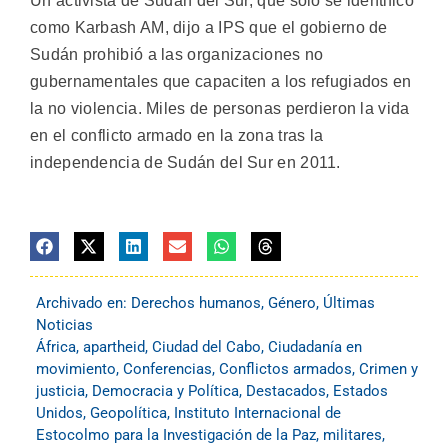
Un activista de Sudán del Sur, que solo se identificó
como Karbash AM, dijo a IPS que el gobierno de
Sudán prohibió a las organizaciones no
gubernamentales que capaciten a los refugiados en
la no violencia. Miles de personas perdieron la vida
en el conflicto armado en la zona tras la
independencia de Sudán del Sur en 2011.
Archivado en:
Derechos humanos
,
Género
,
Últimas
Noticias
África
,
apartheid
,
Ciudad del Cabo
,
Ciudadanía en
movimiento
,
Conferencias
,
Conflictos armados
,
Crimen y
justicia
,
Democracia y Política
,
Destacados
,
Estados
Unidos
,
Geopolítica
,
Instituto Internacional de
Estocolmo para la Investigación de la Paz
,
militares
,