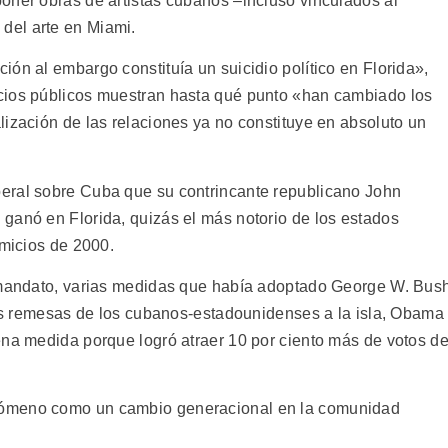
oner obras de artistas cubanos –incluso vinculados al
del arte en Miami.
ón al embargo constituía un suicidio político en Florida»,
cios públicos muestran hasta qué punto «han cambiado los
lización de las relaciones ya no constituye en absoluto un
eral sobre Cuba que su contrincante republicano John
ganó en Florida, quizás el más notorio de los estados
omicios de 2000.
r mandato, varias medidas que había adoptado George W. Bus
 las remesas de los cubanos-estadounidenses a la isla, Obama
ena medida porque logró atraer 10 por ciento más de votos d
nómeno como un cambio generacional en la comunidad