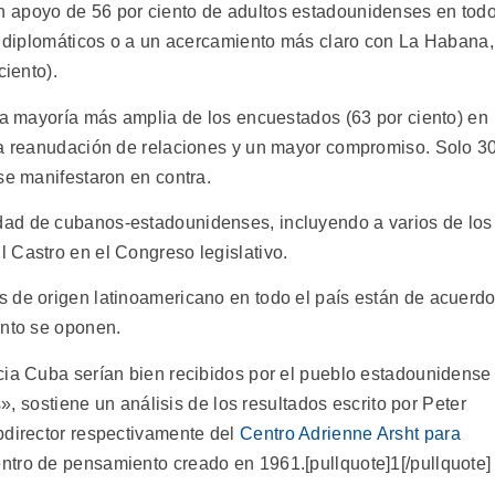
 un apoyo de 56 por ciento de adultos estadounidenses en tod
os diplomáticos o a un acercamiento más claro con La Habana,
ciento).
una mayoría más amplia de los encuestados (63 por ciento) en
la reanudación de relaciones y un mayor compromiso. Solo 3
se manifestaron en contra.
ad de cubanos-estadounidenses, incluyendo a varios de los
 Castro en el Congreso legislativo.
 de origen latinoamericano en todo el país están de acuerd
ento se oponen.
cia Cuba serían bien recibidos por el pueblo estadounidense
s», sostiene un análisis de los resultados escrito por Peter
bdirector respectivamente del
Centro Adrienne Arsht para
entro de pensamiento creado en 1961.[pullquote]1[/pullquote]