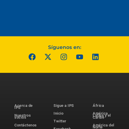
Síguenos en:
Acerca de
Sigue a IPS
África
IPS
Inicio
América
Nuestros
Latina y el
socios
Caribe
Twitter
Contáctenos
América del
Norte
Facebook