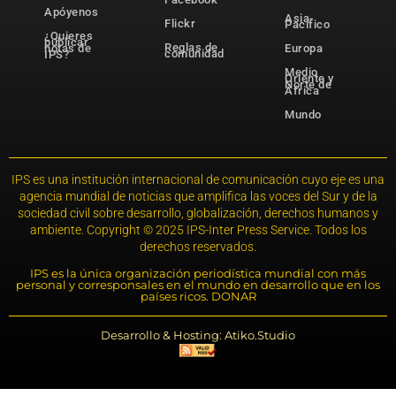
Apóyenos
Asia-
Flickr
Pacífico
¿Quieres
publicar
Reglas de
notas de
Europa
comunidad
IPS?
Medio
Oriente y
Norte de
África
Mundo
IPS es una institución internacional de comunicación cuyo eje es una
agencia mundial de noticias que amplifica las voces del Sur y de la
sociedad civil sobre desarrollo, globalización, derechos humanos y
ambiente. Copyright © 2025 IPS-Inter Press Service. Todos los
derechos reservados.
IPS es la única organización periodística mundial con más
personal y corresponsales en el mundo en desarrollo que en los
países ricos. DONAR
Desarrollo & Hosting: Atiko.Studio