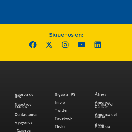
Síguenos en:
Acerca de
Sigue a IPS
África
IPS
Inicio
América
Nuestros
Latina y el
socios
Caribe
Twitter
Contáctenos
América del
Norte
Facebook
Apóyenos
Asia-
Flickr
Pacífico
¿Quieres