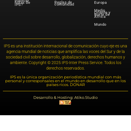
publicar
Reglas de
notas de
Europa
comunidad
IPS?
Medio
Oriente y
Norte de
África
Mundo
IPS es una institución internacional de comunicación cuyo eje es una
agencia mundial de noticias que amplifica las voces del Sur y de la
sociedad civil sobre desarrollo, globalización, derechos humanos y
ambiente. Copyright © 2025 IPS-Inter Press Service. Todos los
derechos reservados.
IPS es la única organización periodística mundial con más
personal y corresponsales en el mundo en desarrollo que en los
países ricos. DONAR
Desarrollo & Hosting: Atiko.Studio