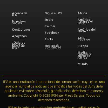
Acerca de
Sigue a IPS
África
IPS
Inicio
América
Nuestros
Latina y el
socios
Caribe
Twitter
Contáctenos
América del
Norte
Facebook
Apóyenos
Asia-
Flickr
Pacífico
¿Quieres
publicar
Reglas de
notas de
Europa
comunidad
IPS?
Medio
Oriente y
Norte de
África
Mundo
IPS es una institución internacional de comunicación cuyo eje es una
agencia mundial de noticias que amplifica las voces del Sur y de la
sociedad civil sobre desarrollo, globalización, derechos humanos y
ambiente. Copyright © 2025 IPS-Inter Press Service. Todos los
derechos reservados.
IPS es la única organización periodística mundial con más