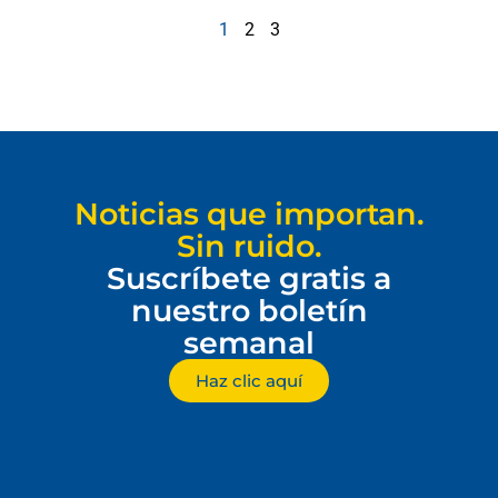
1
2
3
Noticias que importan.
Sin ruido.
Suscríbete gratis a
nuestro boletín
semanal
Haz clic aquí