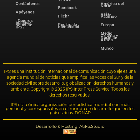
Contáctenos
América del
Norte
Facebook
Apóyenos
Asia-
Flickr
Pacífico
¿Quieres
publicar
Reglas de
notas de
Europa
comunidad
IPS?
Medio
Oriente y
Norte de
África
Mundo
IPS es una institución internacional de comunicación cuyo eje es una
agencia mundial de noticias que amplifica las voces del Sur y de la
sociedad civil sobre desarrollo, globalización, derechos humanos y
ambiente. Copyright © 2025 IPS-Inter Press Service. Todos los
derechos reservados.
IPS es la única organización periodística mundial con más
personal y corresponsales en el mundo en desarrollo que en los
países ricos. DONAR
Desarrollo & Hosting: Atiko.Studio