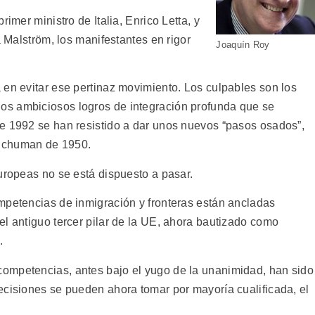
imer ministro de Italia, Enrico Letta, y
a Malström, los manifestantes en rigor
Joaquín Roy
 en evitar ese pertinaz movimiento. Los culpables son los
s ambiciosos logros de integración profunda que se
e 1992 se han resistido a dar unos nuevos “pasos osados”,
 Schuman de 1950.
uropeas no se está dispuesto a pasar.
mpetencias de inmigración y fronteras están ancladas
el antiguo tercer pilar de la UE, ahora bautizado como
.
ompetencias, antes bajo el yugo de la unanimidad, han sido
ecisiones se pueden ahora tomar por mayoría cualificada, el