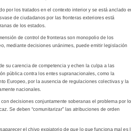
o por los tratados en el contexto interior y se está anclado e
trasvase de ciudadanos por las fronteras exteriores está
ranas de los estados.
imensión de control de fronteras son monopolio de los
o, mediante decisiones unánimes, puede emitir legislación
de su carencia de competencia y echen la culpa a las
nión pública contra los entes supranacionales, como la
o Europeo, por la ausencia de regulaciones colectivas y la
amente nacionales.
on decisiones conjuntamente soberanas el problema por l
az. Se deben “comunitarizar” las atribuciones de orden
saparecer el chivo expiatorio de que lo que funciona mal es 