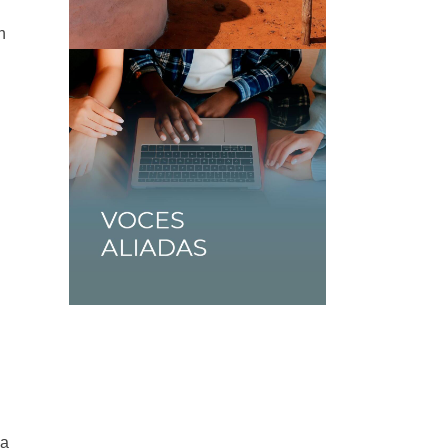
n
o
la