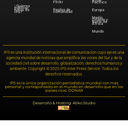
Asia-
Flickr
Pacífico
¿Quieres
publicar
Reglas de
notas de
Europa
comunidad
IPS?
Medio
Oriente y
Norte de
África
Mundo
IPS es una institución internacional de comunicación cuyo eje es una
agencia mundial de noticias que amplifica las voces del Sur y de la
sociedad civil sobre desarrollo, globalización, derechos humanos y
ambiente. Copyright © 2025 IPS-Inter Press Service. Todos los
derechos reservados.
IPS es la única organización periodística mundial con más
personal y corresponsales en el mundo en desarrollo que en los
países ricos. DONAR
Desarrollo & Hosting: Atiko.Studio