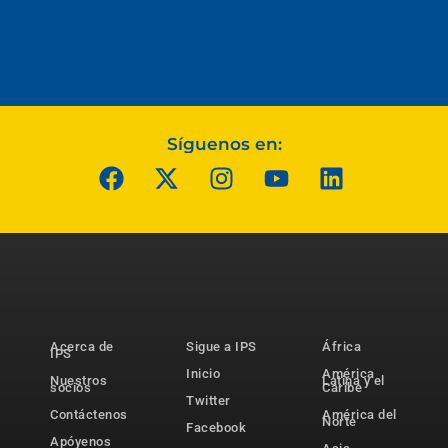
Síguenos en:
Acerca de
Sigue a IPS
África
IPS
Inicio
América
Nuestros
Latina y el
socios
Caribe
Twitter
Contáctenos
América del
Norte
Facebook
Apóyenos