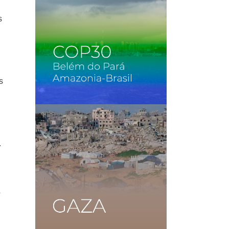
s
s
.
o