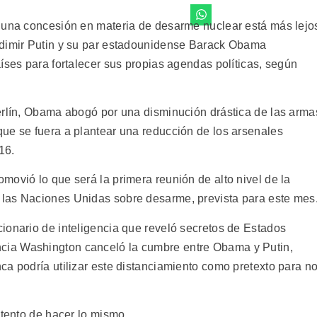
lguna concesión en materia de desarme nuclear está más lejo
adimir Putin y su par estadounidense Barack Obama
íses para fortalecer sus propias agendas políticas, según
erlín, Obama abogó por una disminución drástica de las arma
ue se fuera a plantear una reducción de los arsenales
16.
movió lo que será la primera reunión de alto nivel de la
las Naciones Unidas sobre desarme, prevista para este mes
ionario de inteligencia que reveló secretos de Estados
ia Washington canceló la cumbre entre Obama y Putin,
ca podría utilizar este distanciamiento como pretexto para n
ntento de hacer lo mismo.