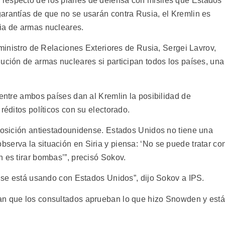
respecto de los planes de defensa con misiles que Estados
arantías de que no se usarán contra Rusia, el Kremlin es
ia de armas nucleares.
l ministro de Relaciones Exteriores de Rusia, Sergei Lavrov,
ución de armas nucleares si participan todos los países, una
 entre ambos países dan al Kremlin la posibilidad de
réditos políticos con su electorado.
 posición antiestadounidense. Estados Unidos no tiene una
serva la situación en Siria y piensa: ‘No se puede tratar co
 es tirar bombas’”, precisó Sokov.
e se está usando con Estados Unidos”, dijo Sokov a IPS.
an que los consultados aprueban lo que hizo Snowden y est