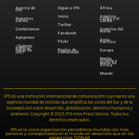
Acerca de
Sigue a IPS
África
IPS
Inicio
América
Nuestros
Latina y el
socios
Caribe
Twitter
Contáctenos
América del
Norte
Facebook
Apóyenos
Asia-
Flickr
Pacífico
¿Quieres
publicar
Reglas de
notas de
Europa
comunidad
IPS?
Medio
Oriente y
Norte de
África
Mundo
IPS es una institución internacional de comunicación cuyo eje es una
agencia mundial de noticias que amplifica las voces del Sur y de la
sociedad civil sobre desarrollo, globalización, derechos humanos y
ambiente. Copyright © 2025 IPS-Inter Press Service. Todos los
derechos reservados.
IPS es la única organización periodística mundial con más
personal y corresponsales en el mundo en desarrollo que en los
países ricos. DONAR