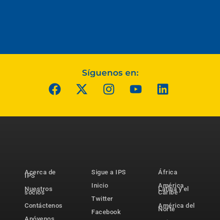
Síguenos en:
Acerca de
Sigue a IPS
África
IPS
Inicio
América
Nuestros
Latina y el
socios
Caribe
Twitter
Contáctenos
América del
Norte
Facebook
Apóyenos