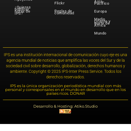
Asia-
Flickr
Pacífico
¿Quieres
publicar
Reglas de
notas de
Europa
comunidad
IPS?
Medio
Oriente y
Norte de
África
Mundo
IPS es una institución internacional de comunicación cuyo eje es una
agencia mundial de noticias que amplifica las voces del Sur y de la
sociedad civil sobre desarrollo, globalización, derechos humanos y
ambiente. Copyright © 2025 IPS-Inter Press Service. Todos los
derechos reservados.
IPS es la única organización periodística mundial con más
personal y corresponsales en el mundo en desarrollo que en los
países ricos. DONAR
Desarrollo & Hosting: Atiko.Studio