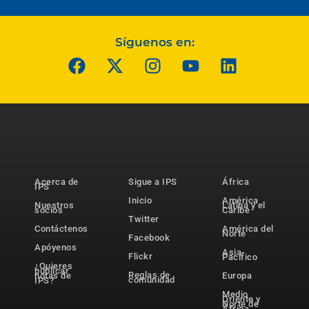
Síguenos en:
Acerca de
Sigue a IPS
África
IPS
Inicio
América
Nuestros
Latina y el
socios
Caribe
Twitter
Contáctenos
América del
Norte
Facebook
Apóyenos
Asia-
Flickr
Pacífico
¿Quieres
publicar
Reglas de
notas de
Europa
comunidad
IPS?
Medio
Oriente y
Norte de
África