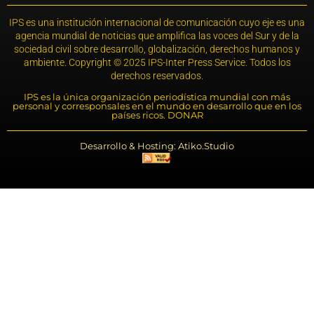
IPS es una institución internacional de comunicación cuyo eje es una
agencia mundial de noticias que amplifica las voces del Sur y de la
sociedad civil sobre desarrollo, globalización, derechos humanos y
ambiente. Copyright © 2025 IPS-Inter Press Service. Todos los
derechos reservados.
IPS es la única organización periodística mundial con más
personal y corresponsales en el mundo en desarrollo que en los
países ricos. DONAR
Desarrollo & Hosting: Atiko.Studio