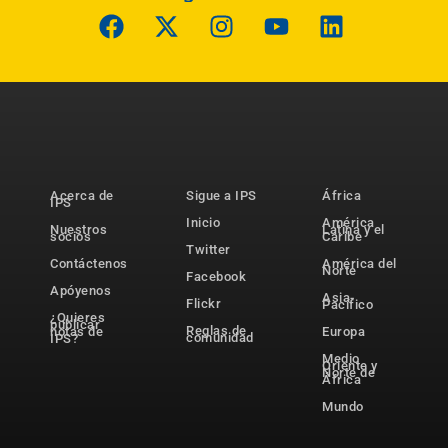
Acerca de
Sigue a IPS
África
IPS
Inicio
América
Nuestros
Latina y el
socios
Caribe
Twitter
Contáctenos
América del
Norte
Facebook
Apóyenos
Asia-
Flickr
Pacífico
¿Quieres
publicar
Reglas de
notas de
Europa
comunidad
IPS?
Medio
Oriente y
Norte de
África
Mundo