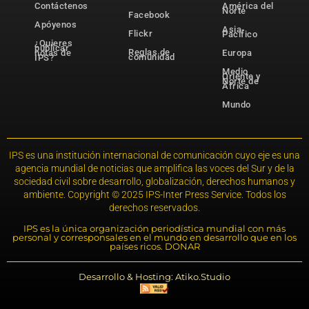
Contáctenos
América del
Norte
Facebook
Apóyenos
Asia-
Flickr
Pacífico
¿Quieres
publicar
Reglas de
notas de
Europa
comunidad
IPS?
Medio
Oriente y
Norte de
África
Mundo
IPS es una institución internacional de comunicación cuyo eje es una
agencia mundial de noticias que amplifica las voces del Sur y de la
sociedad civil sobre desarrollo, globalización, derechos humanos y
ambiente. Copyright © 2025 IPS-Inter Press Service. Todos los
derechos reservados.
IPS es la única organización periodística mundial con más
personal y corresponsales en el mundo en desarrollo que en los
países ricos. DONAR
Desarrollo & Hosting: Atiko.Studio