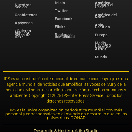
Inicio
América
Nuestros
Latina y el
socios
Caribe
Twitter
Contáctenos
América del
Norte
Facebook
Apóyenos
Asia-
Flickr
Pacífico
¿Quieres
publicar
Reglas de
notas de
Europa
comunidad
IPS?
Medio
Oriente y
Norte de
África
Mundo
IPS es una institución internacional de comunicación cuyo eje es una
agencia mundial de noticias que amplifica las voces del Sur y de la
sociedad civil sobre desarrollo, globalización, derechos humanos y
ambiente. Copyright © 2025 IPS-Inter Press Service. Todos los
derechos reservados.
IPS es la única organización periodística mundial con más
personal y corresponsales en el mundo en desarrollo que en los
países ricos. DONAR
Desarrollo & Hosting: Atiko.Studio