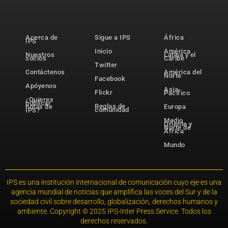
Acerca de
Sigue a IPS
África
IPS
Inicio
América
Nuestros
Latina y el
socios
Caribe
Twitter
Contáctenos
América del
Norte
Facebook
Apóyenos
Asia-
Flickr
Pacífico
¿Quieres
publicar
Reglas de
notas de
Europa
comunidad
IPS?
Medio
Oriente y
Norte de
África
Mundo
IPS es una institución internacional de comunicación cuyo eje es una
agencia mundial de noticias que amplifica las voces del Sur y de la
sociedad civil sobre desarrollo, globalización, derechos humanos y
ambiente. Copyright © 2025 IPS-Inter Press Service. Todos los
derechos reservados.