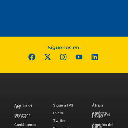
Síguenos en:
Acerca de
Sigue a IPS
África
IPS
Inicio
América
Nuestros
Latina y el
socios
Caribe
Twitter
Contáctenos
América del
Norte