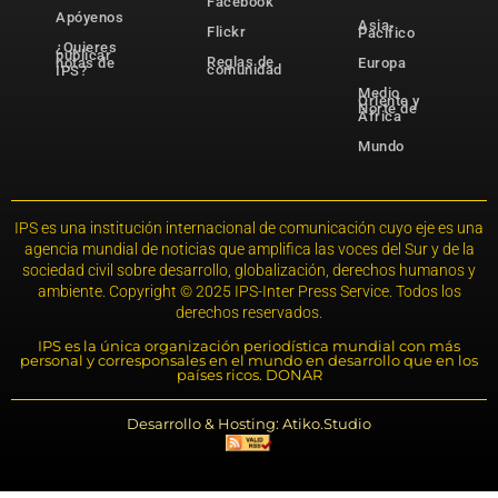
Facebook
Apóyenos
Asia-
Flickr
Pacífico
¿Quieres
publicar
Reglas de
notas de
Europa
comunidad
IPS?
Medio
Oriente y
Norte de
África
Mundo
IPS es una institución internacional de comunicación cuyo eje es una
agencia mundial de noticias que amplifica las voces del Sur y de la
sociedad civil sobre desarrollo, globalización, derechos humanos y
ambiente. Copyright © 2025 IPS-Inter Press Service. Todos los
derechos reservados.
IPS es la única organización periodística mundial con más
personal y corresponsales en el mundo en desarrollo que en los
países ricos. DONAR
Desarrollo & Hosting: Atiko.Studio