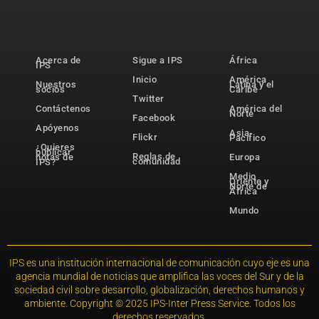
Acerca de
Sigue a IPS
África
IPS
Inicio
América
Nuestros
Latina y el
socios
Caribe
Twitter
Contáctenos
América del
Norte
Facebook
Apóyenos
Asia-
Flickr
Pacífico
¿Quieres
publicar
Reglas de
notas de
Europa
comunidad
IPS?
Medio
Oriente y
Norte de
África
Mundo
IPS es una institución internacional de comunicación cuyo eje es una
agencia mundial de noticias que amplifica las voces del Sur y de la
sociedad civil sobre desarrollo, globalización, derechos humanos y
ambiente. Copyright © 2025 IPS-Inter Press Service. Todos los
derechos reservados.