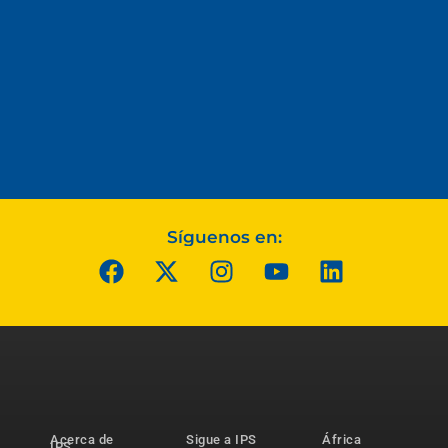
Síguenos en:
Acerca de
Sigue a IPS
África
IPS