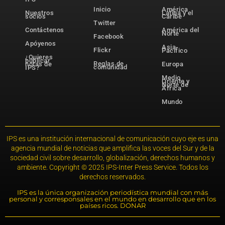
Inicio
América
Nuestros
Latina y el
socios
Caribe
Twitter
Contáctenos
América del
Norte
Facebook
Apóyenos
Asia-
Flickr
Pacífico
¿Quieres
publicar
Reglas de
notas de
Europa
comunidad
IPS?
Medio
Oriente y
Norte de
África
Mundo
IPS es una institución internacional de comunicación cuyo eje es una
agencia mundial de noticias que amplifica las voces del Sur y de la
sociedad civil sobre desarrollo, globalización, derechos humanos y
ambiente. Copyright © 2025 IPS-Inter Press Service. Todos los
derechos reservados.
IPS es la única organización periodística mundial con más
personal y corresponsales en el mundo en desarrollo que en los
países ricos. DONAR