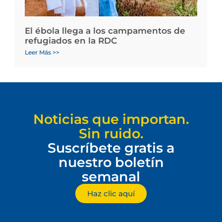
El ébola llega a los campamentos de
refugiados en la RDC
Leer Más >>
Noticias que importan.
Sin ruido.
Suscríbete gratis a
nuestro boletín
semanal
Haz clic aquí