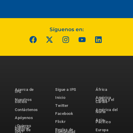
Síguenos en:
Acerca de
Sigue a IPS
África
IPS
Inicio
América
Nuestros
Latina y el
socios
Caribe
Twitter
Contáctenos
América del
Norte
Facebook
Apóyenos
Asia-
Flickr
Pacífico
¿Quieres
publicar
Reglas de
notas de
Europa
comunidad
IPS?