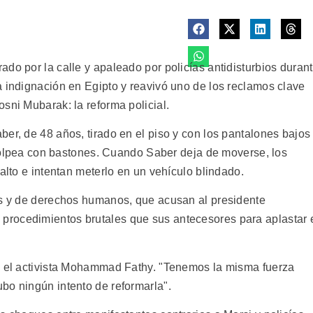
do por la calle y apaleado por policías antidisturbios duran
a indignación en Egipto y reavivó uno de los reclamos clave
sni Mubarak: la reforma policial.
er, de 48 años, tirado en el piso y con los pantalones bajos
o golpea con bastones. Cuando Saber deja de moverse, los
alto e intentan meterlo en un vehículo blindado.
es y de derechos humanos, que acusan al presidente
rocedimientos brutales que sus antecesores para aplastar 
jo el activista Mohammad Fathy. "Tenemos la misma fuerza
bo ningún intento de reformarla".