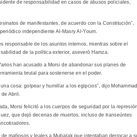
sidente de responsabilidad en casos de abusos policiales,
esinatos de manifestantes, de acuerdo con la Constitución",
l periódico independiente Al-Masry Al-Youm.
es responsable de los asuntos internos, mientras sobre el
abilidad de la política exterior, aseveró Hamza.
 Varios han acusado a Morsi de abandonar sus planes de
erramienta brutal para sostenerse en el poder.
una cosa: golpear y humillar a los egipcios", dijo Mohamma
 de Abril.
a, Morsi felicitó a los cuerpos de seguridad por la represió
 Suez, que dejó decenas de muertos, incluso de transeúntes
ancotiradores.
s de mafiosos y leales a Mubarak que intentaban derrocar a s