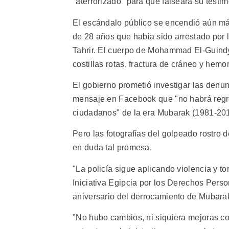
"aterrorizado" para que falseara su testim
El escándalo público se encendió aún má
de 28 años que había sido arrestado por l
Tahrir. El cuerpo de Mohammad El-Guindy 
costillas rotas, fractura de cráneo y hemo
El gobierno prometió investigar las denun
mensaje en Facebook que "no habrá regres
ciudadanos" de la era Mubarak (1981-201
Pero las fotografías del golpeado rostro 
en duda tal promesa.
"La policía sigue aplicando violencia y to
Iniciativa Egipcia por los Derechos Pers
aniversario del derrocamiento de Mubara
"No hubo cambios, ni siquiera mejoras cosm