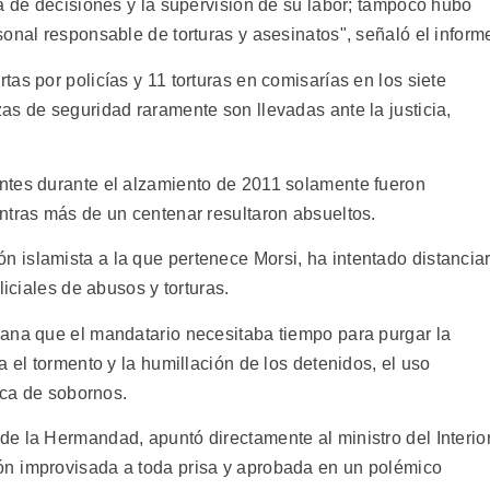
a de decisiones y la supervisión de su labor; tampoco hubo
onal responsable de torturas y asesinatos", señaló el inform
as por policías y 11 torturas en comisarías en los siete
as de seguridad raramente son llevadas ante la justicia,
ntes durante el alzamiento de 2011 solamente fueron
ntras más de un centenar resultaron absueltos.
islamista a la que pertenece Morsi, ha intentado distancia
liciales de abusos y torturas.
ana que el mandatario necesitaba tiempo para purgar la
a el tormento y la humillación de los detenidos, el uso
ica de sobornos.
e la Hermandad, apuntó directamente al ministro del Interior
 improvisada a toda prisa y aprobada en un polémico