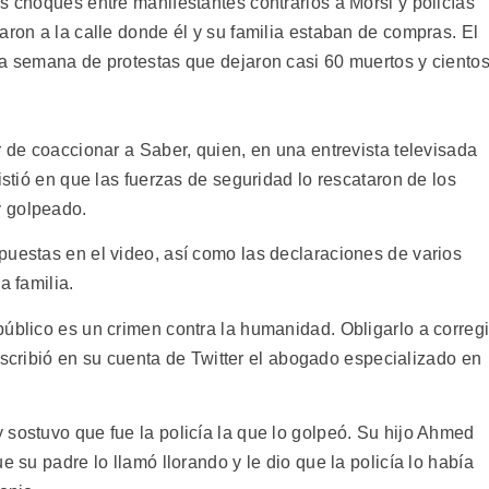
s choques entre manifestantes contrarios a Morsi y policías
aron a la calle donde él y su familia estaban de compras. El
na semana de protestas que dejaron casi 60 muertos y ciento
r de coaccionar a Saber, quien, en una entrevista televisada
istió en que las fuerzas de seguridad lo rescataron de los
y golpeado.
puestas en el video, así como las declaraciones de varios
a familia.
úblico es un crimen contra la humanidad. Obligarlo a corregi
, escribió en su cuenta de Twitter el abogado especializado en
 sostuvo que fue la policía la que lo golpeó. Su hijo Ahmed
e su padre lo llamó llorando y le dio que la policía lo había