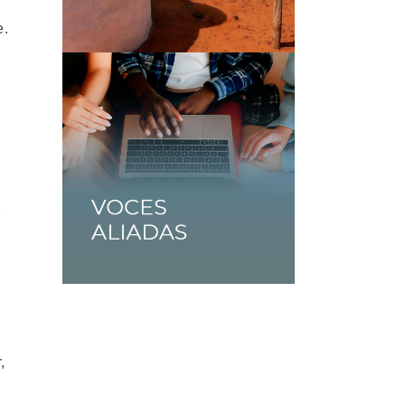
e.
r
,