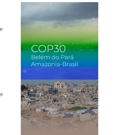
te
el