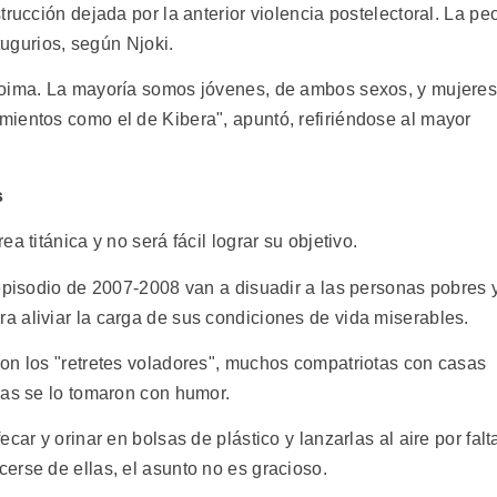
rucción dejada por la anterior violencia postelectoral. La pe
tugurios, según Njoki.
coima. La mayoría somos jóvenes, de ambos sexos, y mujeres
ientos como el de Kibera", apuntó, refiriéndose al mayor
s
a titánica y no será fácil lograr su objetivo.
 episodio de 2007-2008 van a disuadir a las personas pobres 
 aliviar la carga de sus condiciones de vida miserables.
on los "retretes voladores", muchos compatriotas con casas
ias se lo tomaron con humor.
car y orinar en bolsas de plástico y lanzarlas al aire por falt
erse de ellas, el asunto no es gracioso.