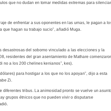
úpulos que no dudan en tomar medidas extremas para silencia
raje de enfrentar a sus oponentes en las urnas, le pagan a lo
a que hagan su trabajo sucio", añadió Muga.
s desastrosas del soborno vinculado a las elecciones y la
2008, residentes del gran asentamiento de Mathare comenzaro
i no a los 200 chelines kenianos", kes).
dólares) para hostigar a los que no los apoyan", dijo a esta
abe Zi.
e diferentes tribus. La animosidad pronto se vuelve un asunt
 hay grupos étnicos que no pueden vivir o disputarse
adió.