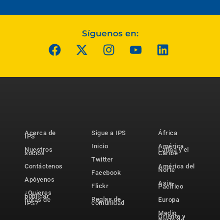
Síguenos en:
Acerca de
Sigue a IPS
África
IPS
Inicio
América
Nuestros
Latina y el
socios
Caribe
Twitter
Contáctenos
América del
Norte
Facebook
Apóyenos
Asia-
Flickr
Pacífico
¿Quieres
publicar
Reglas de
notas de
Europa
comunidad
IPS?
Medio
Oriente y
Norte de