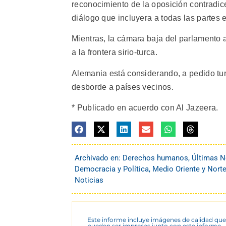
reconocimiento de la oposición contradice
diálogo que incluyera a todas las partes e
Mientras, la cámara baja del parlamento a
a la frontera sirio-turca.
Alemania está considerando, a pedido turco
desborde a países vecinos.
* Publicado en acuerdo con Al Jazeera.
Archivado en:
Derechos humanos
,
Últimas N
Democracia y Política
,
Medio Oriente y Norte
Noticias
Este informe incluye imágenes de calidad que
pueden ser impresas junto con este informe