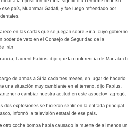
ional a la oposición de Libia significó un enorme impulso
de ese país, Muammar Gadafi, y fue luego refrendado por
dentales.
arece en las cartas que se juegan sobre Siria, cuyo gobierno
n poder de veto en el Consejo de Seguridad de la
e Irán.
rancia, Laurent Fabius, dijo que la conferencia de Marrakech
rgo de armas a Siria cada tres meses, en lugar de hacerlo
nte una situación muy cambiante en el terreno, dijo Fabius.
ntener o cambiar nuestra actitud en este aspecto», agregó.
 dos explosiones se hicieron sentir en la entrada principal
asco, informó la televisión estatal de ese país.
ue otro coche bomba había causado la muerte de al menos u