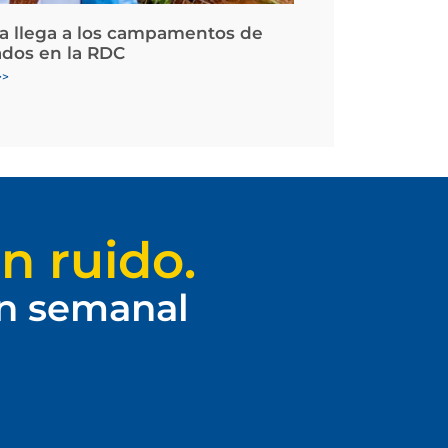
la llega a los campamentos de
ados en la RDC
>>
n ruido.
ín semanal