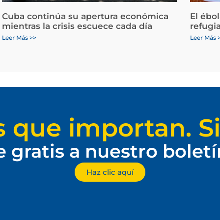
Cuba continúa su apertura económica
El ébo
mientras la crisis escuece cada día
refugi
Leer Más >>
Leer Más 
s que importan. Si
e gratis a nuestro bolet
Haz clic aquí