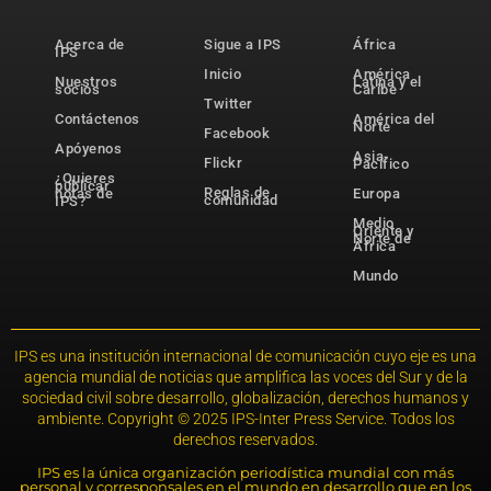
Acerca de
Sigue a IPS
África
IPS
Inicio
América
Nuestros
Latina y el
socios
Caribe
Twitter
Contáctenos
América del
Norte
Facebook
Apóyenos
Asia-
Flickr
Pacífico
¿Quieres
publicar
Reglas de
notas de
Europa
comunidad
IPS?
Medio
Oriente y
Norte de
África
Mundo
IPS es una institución internacional de comunicación cuyo eje es una
agencia mundial de noticias que amplifica las voces del Sur y de la
sociedad civil sobre desarrollo, globalización, derechos humanos y
ambiente. Copyright © 2025 IPS-Inter Press Service. Todos los
derechos reservados.
IPS es la única organización periodística mundial con más
personal y corresponsales en el mundo en desarrollo que en los