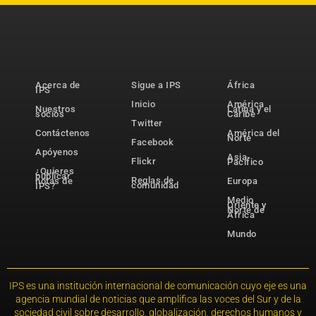
Acerca de
Sigue a IPS
África
IPS
Inicio
América
Nuestros
Latina y el
socios
Caribe
Twitter
Contáctenos
América del
Norte
Facebook
Apóyenos
Asia-
Flickr
Pacífico
¿Quieres
publicar
Reglas de
notas de
Europa
comunidad
IPS?
Medio
Oriente y
Norte de
África
Mundo
IPS es una institución internacional de comunicación cuyo eje es una
agencia mundial de noticias que amplifica las voces del Sur y de la
sociedad civil sobre desarrollo, globalización, derechos humanos y