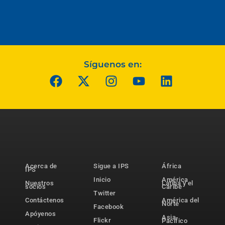
Síguenos en:
Acerca de
Sigue a IPS
África
IPS
Inicio
América
Nuestros
Latina y el
socios
Caribe
Twitter
Contáctenos
América del
Norte
Facebook
Apóyenos
Asia-
Flickr
Pacífico