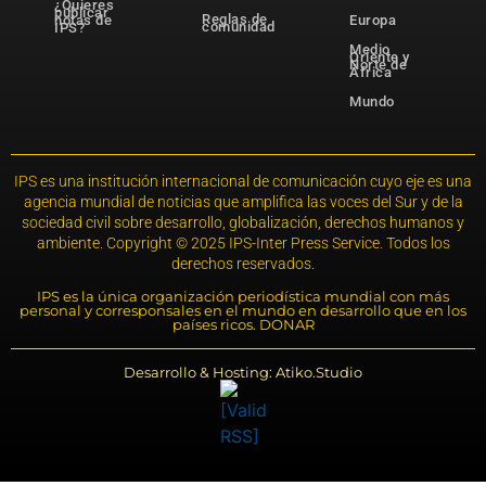
¿Quieres
publicar
Reglas de
notas de
Europa
comunidad
IPS?
Medio
Oriente y
Norte de
África
Mundo
IPS es una institución internacional de comunicación cuyo eje es una
agencia mundial de noticias que amplifica las voces del Sur y de la
sociedad civil sobre desarrollo, globalización, derechos humanos y
ambiente. Copyright © 2025 IPS-Inter Press Service. Todos los
derechos reservados.
IPS es la única organización periodística mundial con más
personal y corresponsales en el mundo en desarrollo que en los
países ricos. DONAR
Desarrollo & Hosting: Atiko.Studio