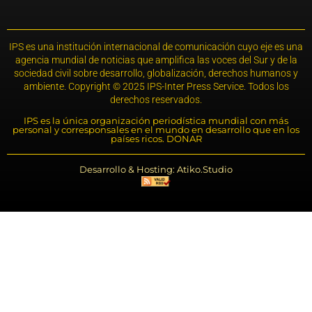
IPS es una institución internacional de comunicación cuyo eje es una
agencia mundial de noticias que amplifica las voces del Sur y de la
sociedad civil sobre desarrollo, globalización, derechos humanos y
ambiente. Copyright © 2025 IPS-Inter Press Service. Todos los
derechos reservados.
IPS es la única organización periodística mundial con más
personal y corresponsales en el mundo en desarrollo que en los
países ricos. DONAR
Desarrollo & Hosting: Atiko.Studio