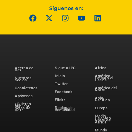
Síguenos en:
Acerca de
Sigue a IPS
África
IPS
Inicio
América
Nuestros
Latina y el
socios
Caribe
Twitter
Contáctenos
América del
Norte
Facebook
Apóyenos
Asia-
Flickr
Pacífico
¿Quieres
publicar
Reglas de
notas de
Europa
comunidad
IPS?
Medio
Oriente y
Norte de
África
Mundo